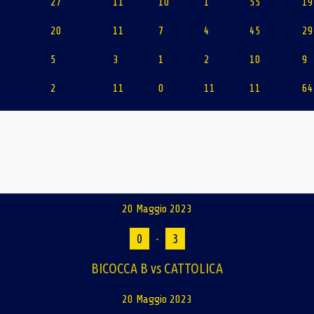
27
11
10
1
55
19
20
11
7
4
45
29
5
3
1
2
10
9
2
11
0
11
11
64
20 Maggio 2023
0
-
3
BICOCCA B vs CATTOLICA
20 Maggio 2023