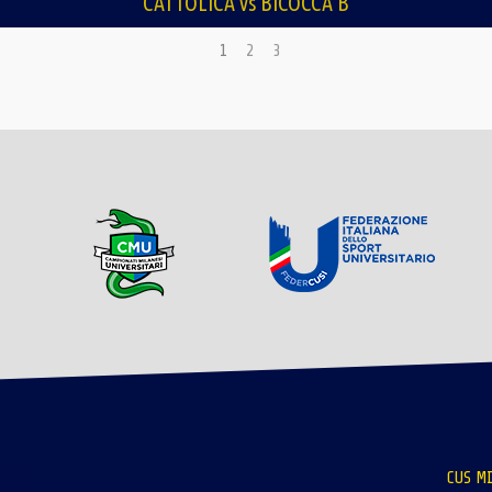
CATTOLICA vs BICOCCA B
1
2
3
CUS MI