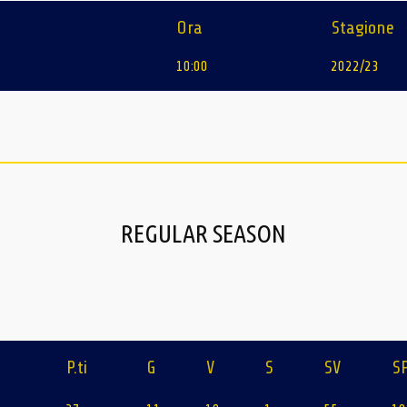
Ora
Stagione
10:00
2022/23
REGULAR SEASON
P.ti
G
V
S
SV
S