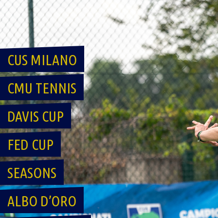
Skip
to
content
CUS MILANO
CMU TENNIS
DAVIS CUP
FED CUP
SEASONS
ALBO D’ORO