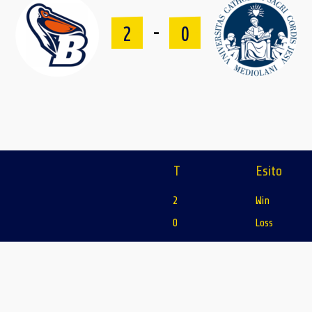
-
2
0
T
Esito
2
Win
0
Loss