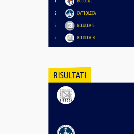
1
BOCCONI
2
CATTOLICA
3
BICOCCA G
4
BICOCCA B
RISULTATI