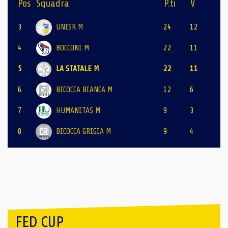
Pos
Squadra
P.ti
V
3
UNISR M
24
12
4
BOCCONI M
22
11
5
LA STATALE M
22
11
6
BICOCCA BIANCA M
12
6
7
HUMANITAS M
9
3
8
BICOCCA GRIGIA M
9
4
FED CUP