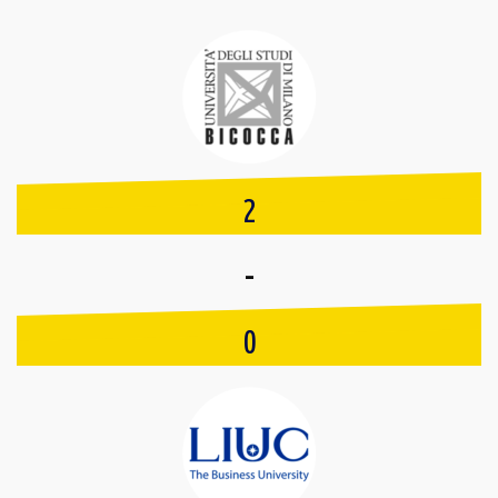
2
-
0