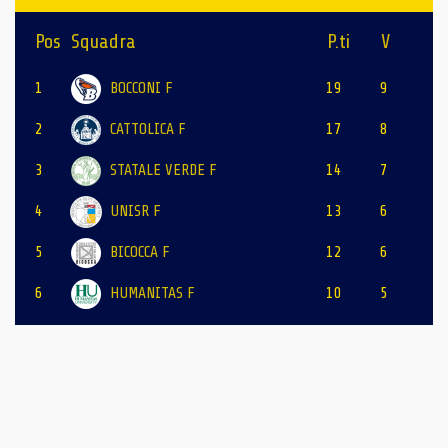
Pos
Squadra
P.ti
V
1
BOCCONI F
19
9
2
CATTOLICA F
17
8
3
STATALE VERDE F
14
7
4
UNISR F
13
6
5
BICOCCA F
12
6
6
HUMANITAS F
10
5