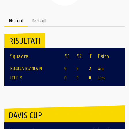
Risultati
Dettagli
RISULTATI
Squadra
S1
S2
T
Esito
BICOCCA BIANCA M
6
6
2
Win
LIUC M
0
0
0
Loss
DAVIS CUP