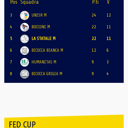
Pos
Squadra
P.ti
V
3
UNISR M
24
12
4
BOCCONI M
22
11
5
LA STATALE M
22
11
6
BICOCCA BIANCA M
12
6
7
HUMANITAS M
9
3
8
BICOCCA GRIGIA M
9
4
FED CUP