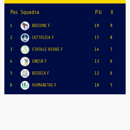
Pos
Squadra
P.ti
V
1
BOCCONI F
19
9
2
CATTOLICA F
17
8
3
STATALE VERDE F
14
7
4
UNISR F
13
6
5
BICOCCA F
12
6
6
HUMANITAS F
10
5