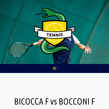
Skip
to
content
BICOCCA F vs BOCCONI F