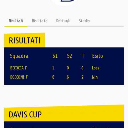
Risultati
Risultato
Dettagli
Stadio
RISULTATI
Squadra
S1
S2
T
Esito
BICOCCA F
1
0
0
Loss
BOCCONI F
6
6
2
Win
DAVIS CUP