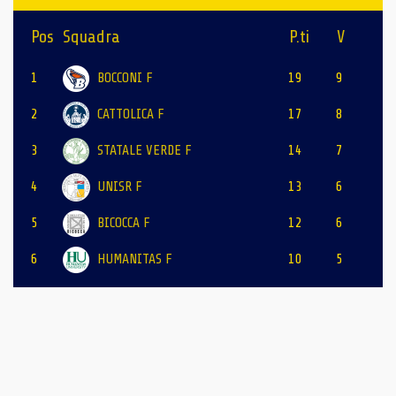
Pos
Squadra
P.ti
V
1
BOCCONI F
19
9
2
CATTOLICA F
17
8
3
STATALE VERDE F
14
7
4
UNISR F
13
6
5
BICOCCA F
12
6
6
HUMANITAS F
10
5