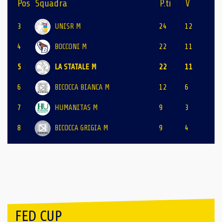
Pos
Squadra
P.ti
V
3
UNISR M
24
12
4
BOCCONI M
22
11
5
LA STATALE M
22
11
6
BICOCCA BIANCA M
12
6
7
HUMANITAS M
9
3
8
BICOCCA GRIGIA M
9
4
FED CUP