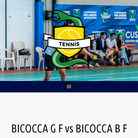
Skip
to
content
BICOCCA G F vs BICOCCA B F