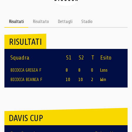
Risultati
Risultato
Dettagli
Stadio
RISULTATI
Squadra
S1
S2
T
Esito
BICOCCA GRIGIA F
8
8
0
Loss
BICOCCA BIANCA F
10
10
2
Win
DAVIS CUP