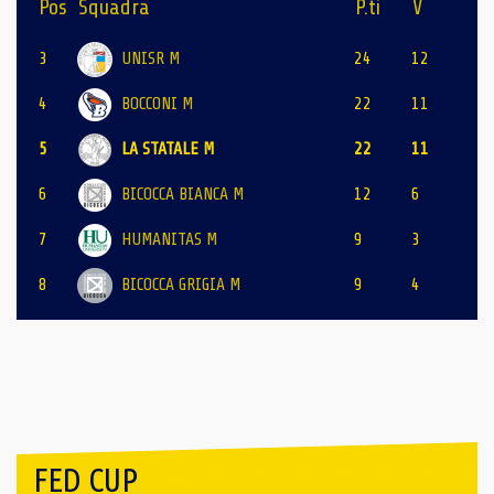
Pos
Squadra
P.ti
V
3
UNISR M
24
12
4
BOCCONI M
22
11
5
LA STATALE M
22
11
6
BICOCCA BIANCA M
12
6
7
HUMANITAS M
9
3
8
BICOCCA GRIGIA M
9
4
FED CUP