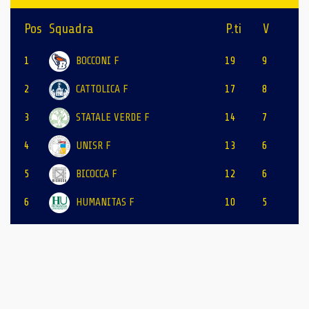
Pos
Squadra
P.ti
V
1
BOCCONI F
19
9
2
CATTOLICA F
17
8
3
STATALE VERDE F
14
7
4
UNISR F
13
6
5
BICOCCA F
12
6
6
HUMANITAS F
10
5