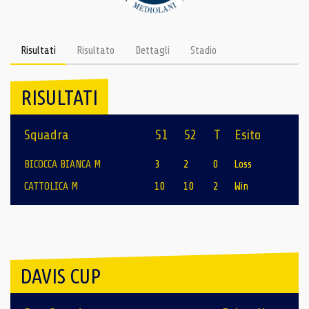
Risultati
Risultato
Dettagli
Stadio
RISULTATI
Squadra
S1
S2
T
Esito
BICOCCA BIANCA M
3
2
0
Loss
CATTOLICA M
10
10
2
Win
DAVIS CUP