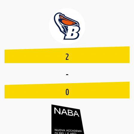
2
-
0