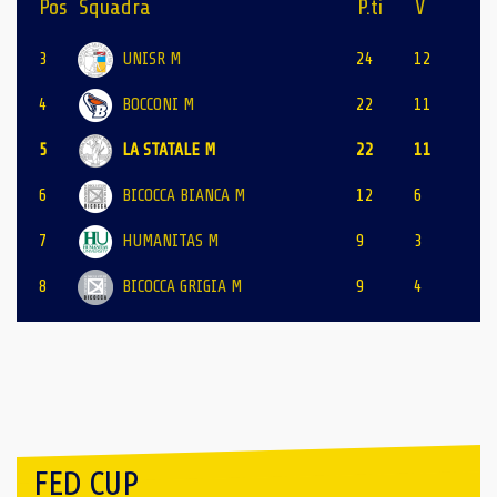
Pos
Squadra
P.ti
V
3
UNISR M
24
12
4
BOCCONI M
22
11
5
LA STATALE M
22
11
6
BICOCCA BIANCA M
12
6
7
HUMANITAS M
9
3
8
BICOCCA GRIGIA M
9
4
FED CUP