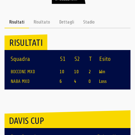
Risultati
Risultato
Dettagli
Stadio
RISULTATI
Squadra
S1
S2
T
Esito
BOCCONI MXD
10
10
2
Win
NABA MXD
6
4
0
Loss
DAVIS CUP