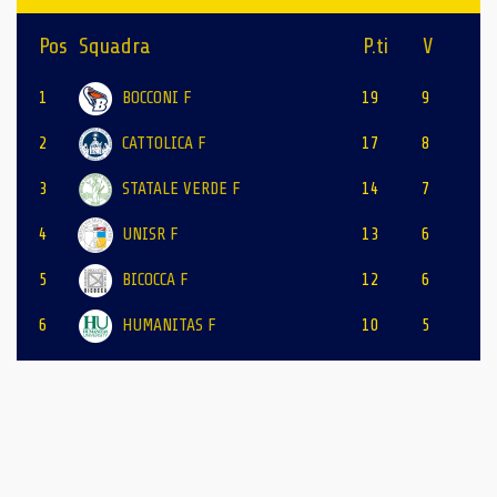
Pos
Squadra
P.ti
V
1
BOCCONI F
19
9
2
CATTOLICA F
17
8
3
STATALE VERDE F
14
7
4
UNISR F
13
6
5
BICOCCA F
12
6
6
HUMANITAS F
10
5