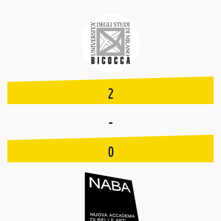
2
-
0