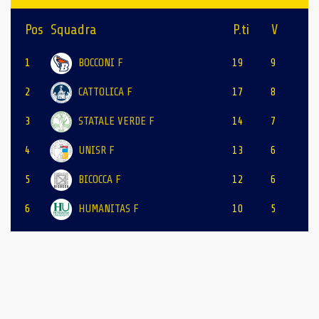
Pos
Squadra
P.ti
V
1
BOCCONI F
19
9
2
CATTOLICA F
17
8
3
STATALE VERDE F
14
7
4
UNISR F
13
6
5
BICOCCA F
12
6
6
HUMANITAS F
10
5