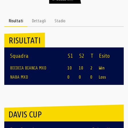
Risultati
Dettagli
Stadio
RISULTATI
Squadra
S1
S2
T
Esito
BICOCCA BIANCA MXD
10
10
2
Win
NABA MXD
0
0
0
Loss
DAVIS CUP