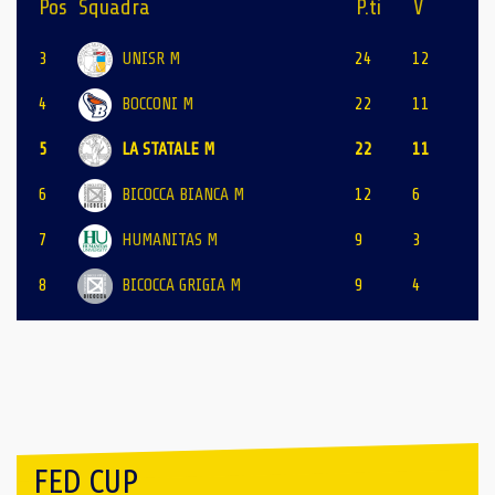
Pos
Squadra
P.ti
V
3
UNISR M
24
12
4
BOCCONI M
22
11
5
LA STATALE M
22
11
6
BICOCCA BIANCA M
12
6
7
HUMANITAS M
9
3
8
BICOCCA GRIGIA M
9
4
FED CUP