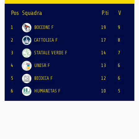
Pos
Squadra
P.ti
V
1
BOCCONI F
19
9
2
CATTOLICA F
17
8
3
STATALE VERDE F
14
7
4
UNISR F
13
6
5
BICOCCA F
12
6
6
HUMANITAS F
10
5