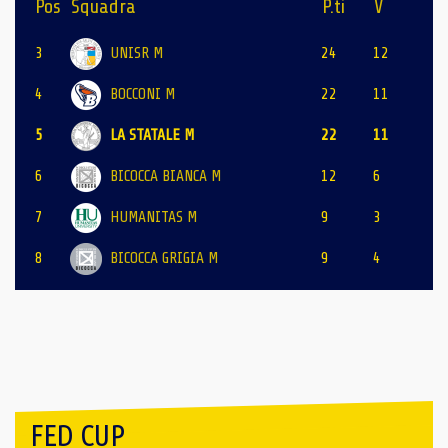
Pos
Squadra
P.ti
V
3
UNISR M
24
12
4
BOCCONI M
22
11
5
LA STATALE M
22
11
6
BICOCCA BIANCA M
12
6
7
HUMANITAS M
9
3
8
BICOCCA GRIGIA M
9
4
FED CUP