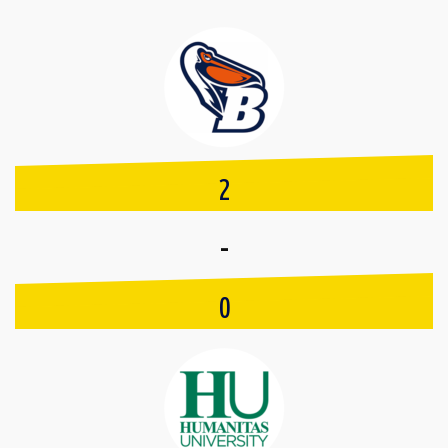
2
-
0