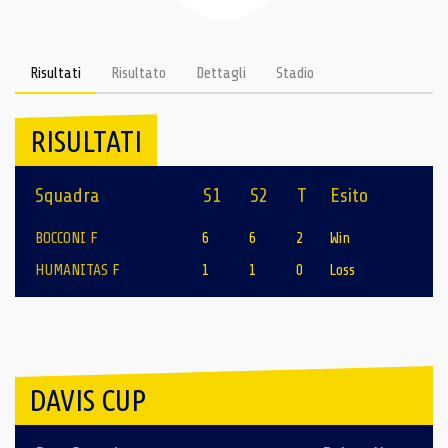
Risultati
Risultato
Dettagli
Stadio
RISULTATI
Squadra
S1
S2
T
Esito
BOCCONI F
6
6
2
Win
HUMANITAS F
1
1
0
Loss
DAVIS CUP