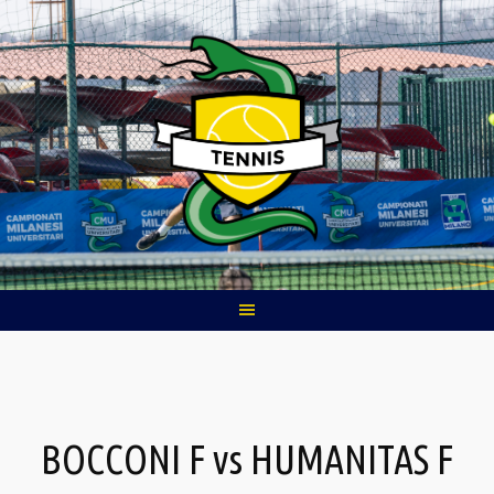
Skip
to
content
BOCCONI F vs HUMANITAS F