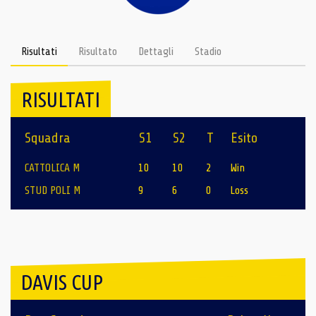
Risultati
Risultato
Dettagli
Stadio
RISULTATI
Squadra
S1
S2
T
Esito
CATTOLICA M
10
10
2
Win
STUD POLI M
9
6
0
Loss
DAVIS CUP