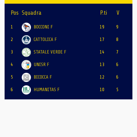
Pos
Squadra
P.ti
V
1
BOCCONI F
19
9
2
CATTOLICA F
17
8
3
STATALE VERDE F
14
7
4
UNISR F
13
6
5
BICOCCA F
12
6
6
HUMANITAS F
10
5