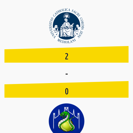
2
-
0