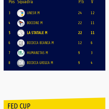
Pos
Squadra
P.ti
V
3
UNISR M
24
12
4
BOCCONI M
22
11
5
LA STATALE M
22
11
6
BICOCCA BIANCA M
12
6
7
HUMANITAS M
9
3
8
BICOCCA GRIGIA M
9
4
FED CUP