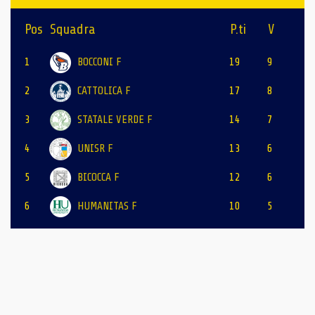
Pos
Squadra
P.ti
V
1
BOCCONI F
19
9
2
CATTOLICA F
17
8
3
STATALE VERDE F
14
7
4
UNISR F
13
6
5
BICOCCA F
12
6
6
HUMANITAS F
10
5