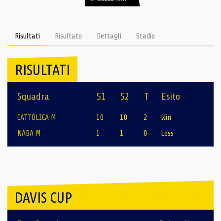
Risultati
Risultato
Dettagli
Stadio
RISULTATI
Squadra
S1
S2
T
Esito
CATTOLICA M
10
10
2
Win
NABA M
1
1
0
Loss
DAVIS CUP