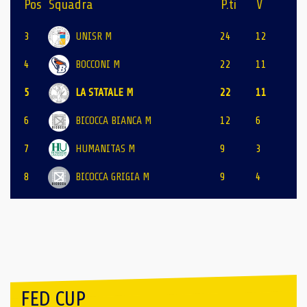
Pos
Squadra
P.ti
V
3
UNISR M
24
12
4
BOCCONI M
22
11
5
LA STATALE M
22
11
6
BICOCCA BIANCA M
12
6
7
HUMANITAS M
9
3
8
BICOCCA GRIGIA M
9
4
FED CUP