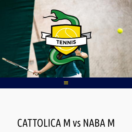
Skip
to
content
CATTOLICA M vs NABA M