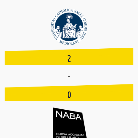
2
-
0