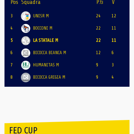
Pos
Squadra
P.ti
V
3
UNISR M
24
12
4
BOCCONI M
22
11
5
LA STATALE M
22
11
6
BICOCCA BIANCA M
12
6
7
HUMANITAS M
9
3
8
BICOCCA GRIGIA M
9
4
FED CUP