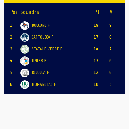
Pos
Squadra
P.ti
V
1
BOCCONI F
19
9
2
CATTOLICA F
17
8
3
STATALE VERDE F
14
7
4
UNISR F
13
6
5
BICOCCA F
12
6
6
HUMANITAS F
10
5