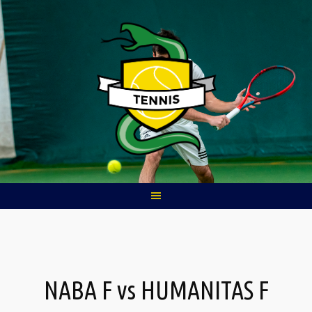
Skip
to
content
NABA F vs HUMANITAS F