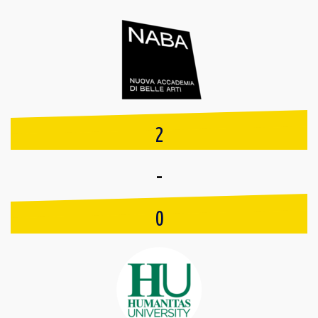
2
-
0