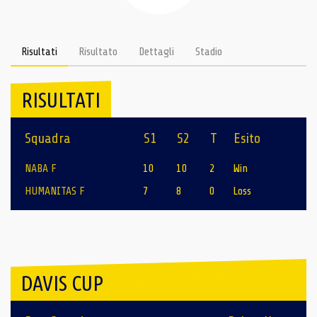
Risultati
Risultato
Dettagli
Stadio
RISULTATI
Squadra
S1
S2
T
Esito
NABA F
10
10
2
Win
HUMANITAS F
7
8
0
Loss
DAVIS CUP