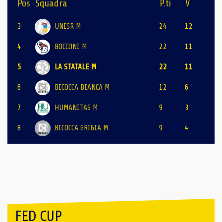
Pos
Squadra
P.ti
V
3
UNISR M
24
12
4
BOCCONI M
22
11
5
LA STATALE M
22
11
6
BICOCCA BIANCA M
12
6
7
HUMANITAS M
9
3
8
BICOCCA GRIGIA M
9
4
FED CUP