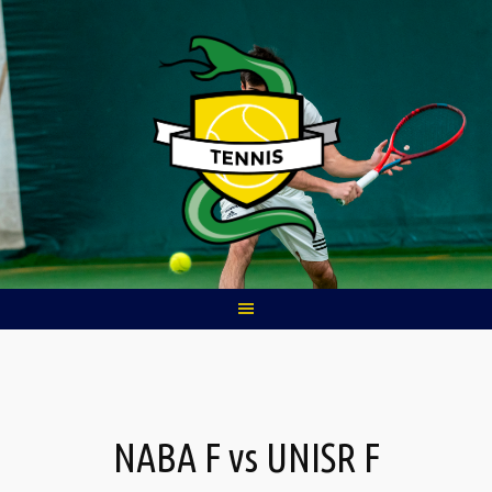
Skip
to
content
NABA F vs UNISR F