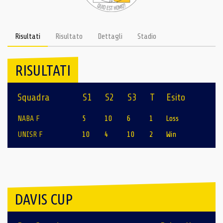
Risultati
Risultato
Dettagli
Stadio
RISULTATI
Squadra
S1
S2
S3
T
Esito
NABA F
5
10
6
1
Loss
UNISR F
10
4
10
2
Win
DAVIS CUP