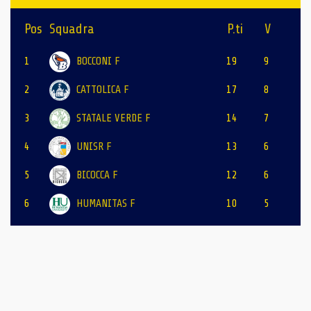
Pos
Squadra
P.ti
V
1
BOCCONI F
19
9
2
CATTOLICA F
17
8
3
STATALE VERDE F
14
7
4
UNISR F
13
6
5
BICOCCA F
12
6
6
HUMANITAS F
10
5