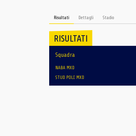
Risultati
Dettagli
Stadio
RISULTATI
Squadra
NABA MXD
STUD POLI MXD