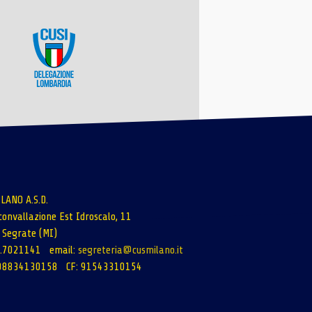
LANO A.S.D.
rconvallazione Est Idroscalo, 11
Segrate (MI)
02.7021141 email:
segreteria@cusmilano.it
 08834130158 CF: 91543310154