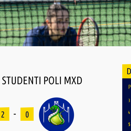
D
 STUDENTI POLI MXD
P
3
-
2
0
4
5