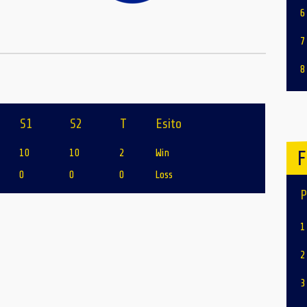
6
7
8
S1
S2
T
Esito
F
10
10
2
Win
0
0
0
Loss
P
1
2
3