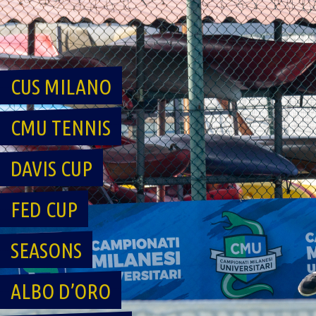
Skip
to
content
CUS MILANO
CMU TENNIS
DAVIS CUP
FED CUP
SEASONS
ALBO D’ORO