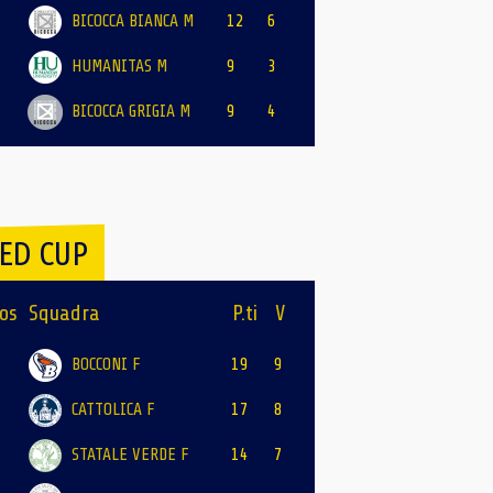
BICOCCA BIANCA M
12
6
HUMANITAS M
9
3
BICOCCA GRIGIA M
9
4
ED CUP
os
Squadra
P.ti
V
BOCCONI F
19
9
CATTOLICA F
17
8
STATALE VERDE F
14
7