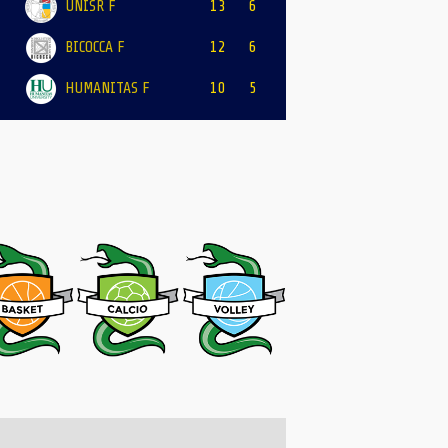
UNISR F
13
6
BICOCCA F
12
6
HUMANITAS F
10
5