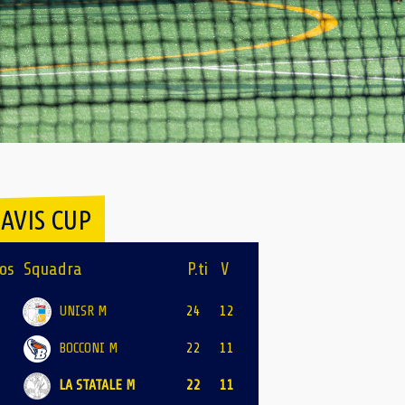
AVIS CUP
os
Squadra
P.ti
V
UNISR M
24
12
BOCCONI M
22
11
LA STATALE M
22
11