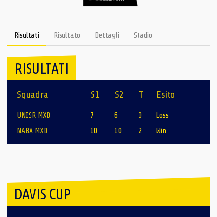
Risultati
Risultato
Dettagli
Stadio
RISULTATI
Squadra
S1
S2
T
Esito
UNISR MXD
7
6
0
Loss
NABA MXD
10
10
2
Win
DAVIS CUP