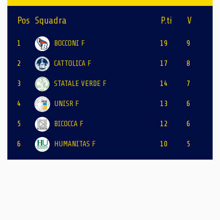
Pos
Squadra
P.ti
V
1
BOCCONI F
19
9
2
CATTOLICA F
17
8
3
STATALE VERDE F
14
7
4
UNISR F
13
6
5
BICOCCA F
12
6
6
HUMANITAS F
10
5