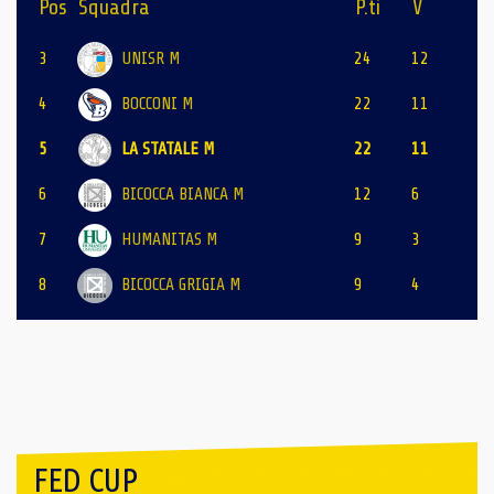
Pos
Squadra
P.ti
V
3
UNISR M
24
12
4
BOCCONI M
22
11
5
LA STATALE M
22
11
6
BICOCCA BIANCA M
12
6
7
HUMANITAS M
9
3
8
BICOCCA GRIGIA M
9
4
FED CUP