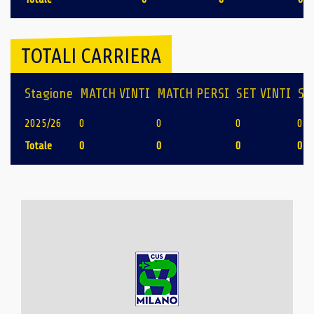
TOTALI CARRIERA
Stagione
MATCH VINTI
MATCH PERSI
SET VINTI
SE
2025/26
0
0
0
0
Totale
0
0
0
0