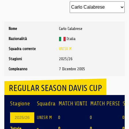
Nome
Carlo Calabrese
Nazionalità
Italia
Squadra corrente
UNISR M
Stagioni
2025/26
Compleanno
7 Dicembre 2005
REGULAR SEASON DAVIS CUP
Stagione
Squadra
MATCH VINTI
MATCH PERSI
SE
UNISR M
0
0
0
2025/26
Totale
-
0
0
0