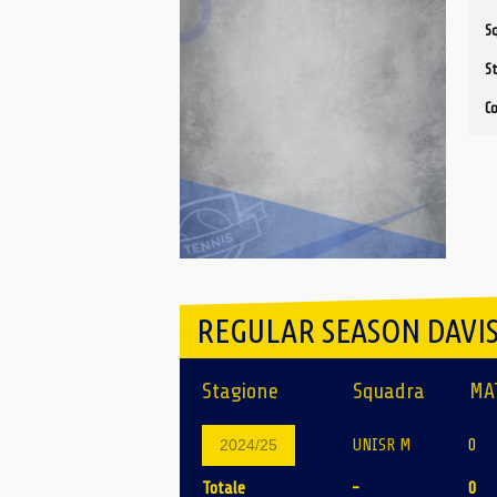
S
S
C
REGULAR SEASON DAVIS
Stagione
Squadra
MA
UNISR M
0
2024/25
Totale
-
0