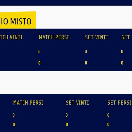
IO MISTO
TCH VINTI
MATCH PERSI
SET VINTI
SET 
0
0
0
0
0
0
MATCH PERSI
SET VINTI
SET PERSI
0
0
0
0
0
0