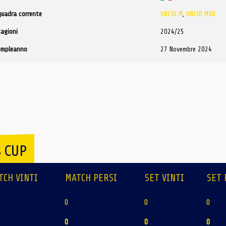
quadra corrente
UNISR M
,
UNISR MXD
tagioni
2024/25
ompleanno
27 Novembre 2024
 CUP
TCH VINTI
MATCH PERSI
SET VINTI
SET 
0
0
0
0
0
0