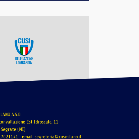
LANO A.S.D.
rconvallazione Est Idroscalo, 11
Segrate (MI)
02.7021141 email:
segreteria@cusmilano.it