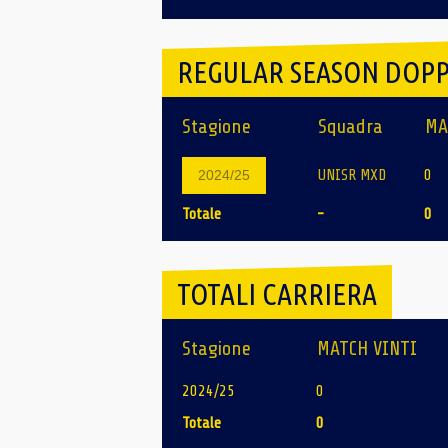
REGULAR SEASON DOPP
Stagione
Squadra
MA
UNISR MXD
0
2024/25
Totale
-
0
TOTALI CARRIERA
Stagione
MATCH VINTI
2024/25
0
Totale
0