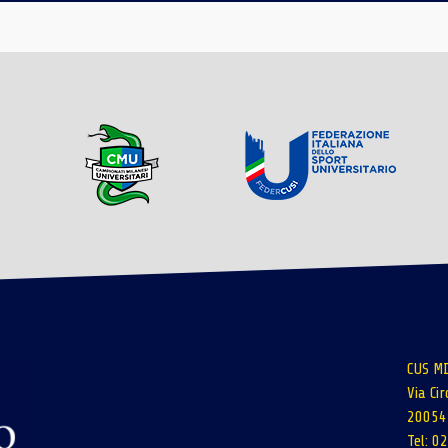
CUS MI
Via Ci
20054 
Tel: 