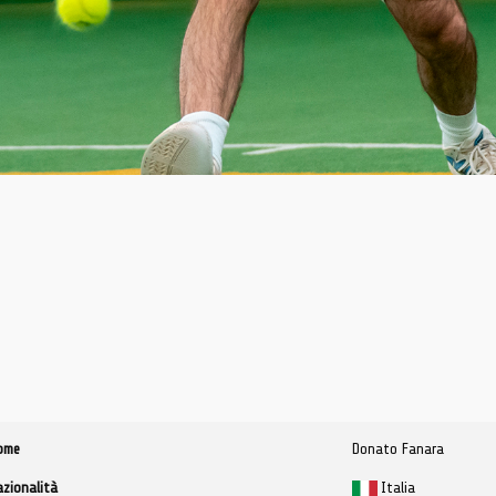
ome
Donato Fanara
azionalità
Italia