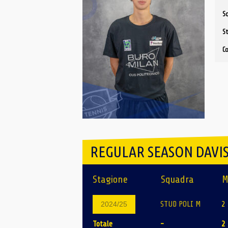
S
S
C
REGULAR SEASON DAVIS
Stagione
Squadra
M
STUD POLI M
2
2024/25
Totale
-
2