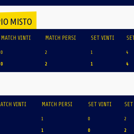
IO MISTO
MATCH VINTI
MATCH PERSI
SET VINTI
SE
0
2
1
4
0
2
1
4
ATCH VINTI
MATCH PERSI
SET VINTI
SET
1
0
2
1
0
2