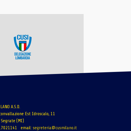
LANO A.S.D.
rconvallazione Est Idroscalo, 11
Segrate (MI)
02.7021141 email:
segreteria@cusmilano.it