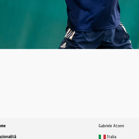
ome
Gabriele Atzeni
azionalità
Italia