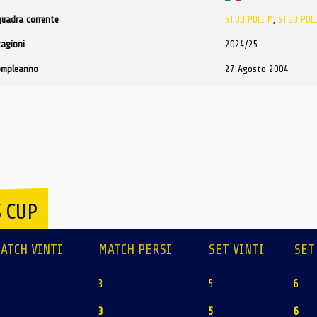
quadra corrente
STUD POLI M
,
STUD POL
tagioni
2024/25
ompleanno
27 Agosto 2004
 CUP
ATCH VINTI
MATCH PERSI
SET VINTI
SET
3
5
6
3
5
6