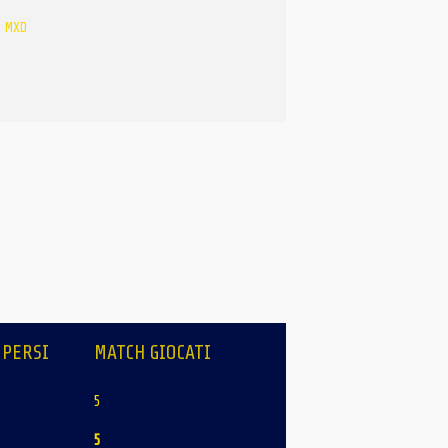
I MXD
 PERSI
MATCH GIOCATI
5
5