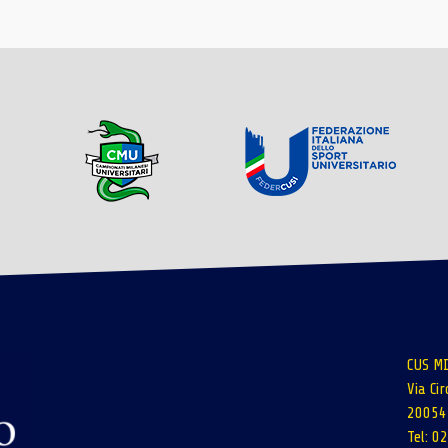
CUS MI
Via Ci
20054 
Tel: 