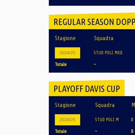
REGULAR SEASON DOPP
Stagione
Squadra
STUD POLI MXD
2024/25
Totale
-
PLAYOFF DAVIS CUP
Stagione
Squadra
M
STUD POLI M
0
2024/25
Totale
-
0