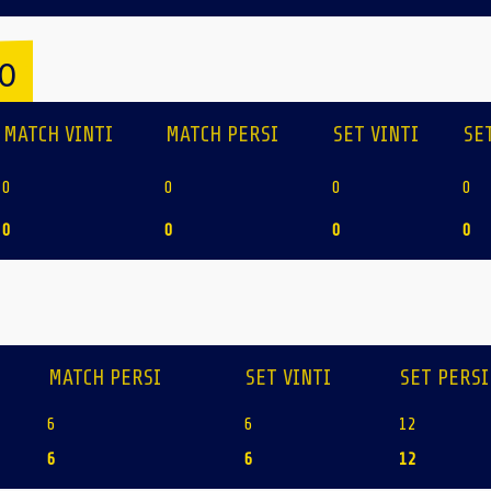
IO
MATCH VINTI
MATCH PERSI
SET VINTI
SE
0
0
0
0
0
0
0
0
MATCH PERSI
SET VINTI
SET PERSI
6
6
12
6
6
12