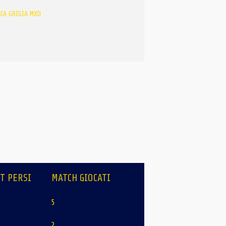
CCA GRIGIA MXD
T PERSI
MATCH GIOCATI
5
2