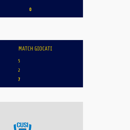
0
MATCH GIOCATI
5
2
7