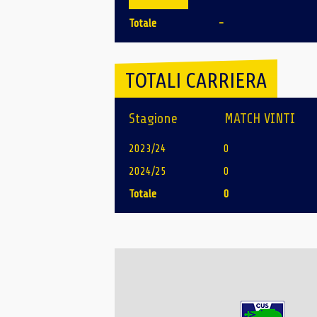
Totale
-
TOTALI CARRIERA
Stagione
MATCH VINTI
2023/24
0
2024/25
0
Totale
0