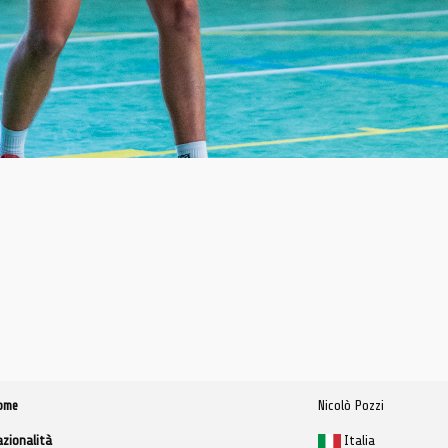
ome
Nicolò Pozzi
azionalità
Italia