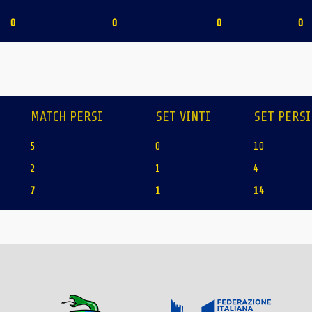
0
0
0
0
MATCH PERSI
SET VINTI
SET PERSI
5
0
10
2
1
4
7
1
14