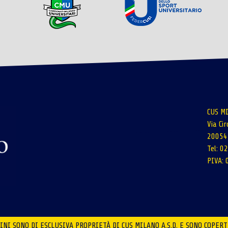
CUS MI
Via Ci
20054 
Tel: 
PIVA:
NI SONO DI ESCLUSIVA PROPRIETÀ DI CUS MILANO A.S.D. E SONO COPERT