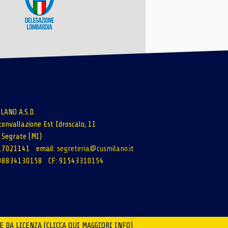
LANO A.S.D.
rconvallazione Est Idroscalo, 11
Segrate (MI)
02.7021141 email:
segreteria@cusmilano.it
 08834130158 CF: 91543310154
E DA LICENZA (CLICCA QUI MAGGIORI INFO)