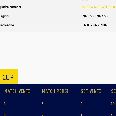
quadra corrente
BICOCCA GRIGIA M
,
BICO
tagioni
2023/24, 2024/25
ompleanno
16 Dicembre 2002
 CUP
MATCH VINTI
MATCH PERSI
SET VINTI
SE
0
5
0
10
0
2
1
4