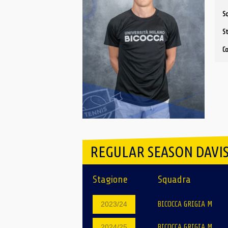
S
S
C
REGULAR SEASON DAVIS
Stagione
Squadra
BICOCCA GRIGIA M
2023/24
BICOCCA GRIGIA M
2024/25