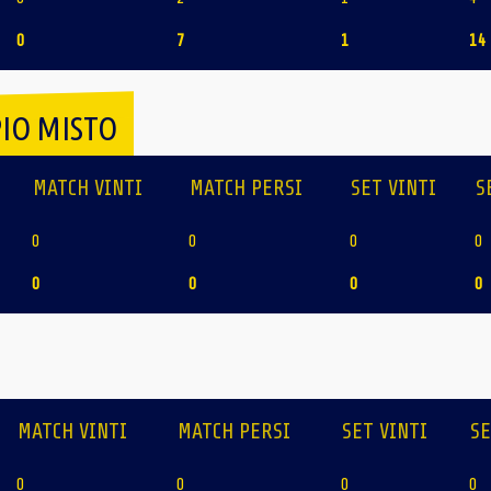
0
7
1
14
IO MISTO
MATCH VINTI
MATCH PERSI
SET VINTI
S
0
0
0
0
0
0
0
0
MATCH VINTI
MATCH PERSI
SET VINTI
SE
0
0
0
0