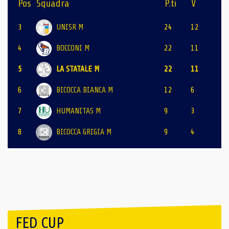
Pos
Squadra
P.ti
V
3
UNISR M
24
12
4
BOCCONI M
22
11
5
LA STATALE M
22
11
6
BICOCCA BIANCA M
12
6
7
HUMANITAS M
9
3
8
BICOCCA GRIGIA M
9
4
FED CUP