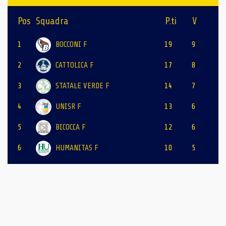
Pos
Squadra
P.ti
V
1
BOCCONI F
19
9
2
CATTOLICA F
17
8
3
STATALE VERDE F
14
7
4
UNISR F
13
6
5
BICOCCA F
12
6
6
HUMANITAS F
10
5