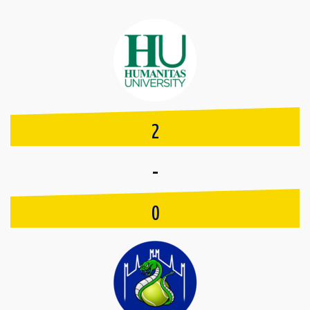
2
-
0