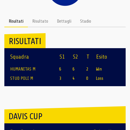
Risultati
Risultato
Dettagli
Stadio
RISULTATI
Squadra
S1
S2
T
Esito
HUMANITAS M
6
6
2
Win
STUD POLI M
3
4
0
Loss
DAVIS CUP