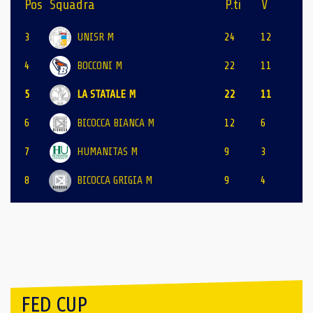
Pos
Squadra
P.ti
V
3
UNISR M
24
12
4
BOCCONI M
22
11
5
LA STATALE M
22
11
6
BICOCCA BIANCA M
12
6
7
HUMANITAS M
9
3
8
BICOCCA GRIGIA M
9
4
FED CUP