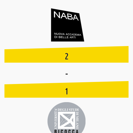
2
-
1