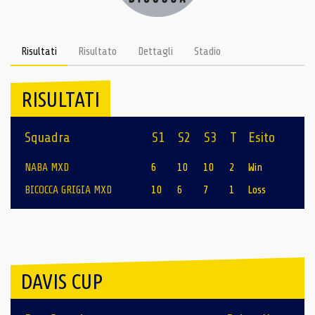
Risultati
Risultato
Dettagli
Stadio
RISULTATI
Squadra
S1
S2
S3
T
Esito
NABA MXD
6
10
10
2
Win
BICOCCA GRIGIA MXD
10
6
7
1
Loss
DAVIS CUP