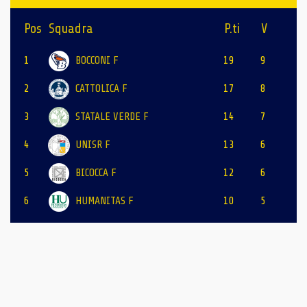
Pos
Squadra
P.ti
V
1
BOCCONI F
19
9
2
CATTOLICA F
17
8
3
STATALE VERDE F
14
7
4
UNISR F
13
6
5
BICOCCA F
12
6
6
HUMANITAS F
10
5