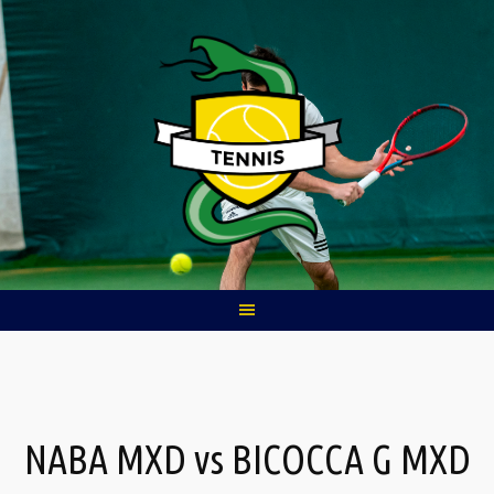
Skip
to
content
NABA MXD vs BICOCCA G MXD