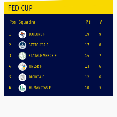
FED CUP
Pos
Squadra
P.ti
V
1
BOCCONI F
19
9
2
CATTOLICA F
17
8
3
STATALE VERDE F
14
7
4
UNISR F
13
6
5
BICOCCA F
12
6
6
HUMANITAS F
10
5