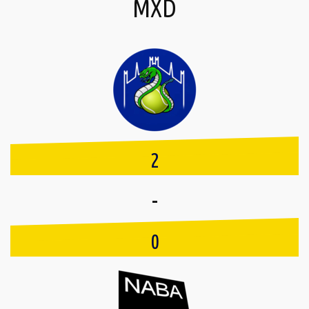
MXD
2
-
0