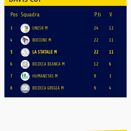
Pos
Squadra
P.ti
V
3
UNISR M
24
12
4
BOCCONI M
22
11
5
LA STATALE M
22
11
6
BICOCCA BIANCA M
12
6
7
HUMANITAS M
9
3
8
BICOCCA GRIGIA M
9
4