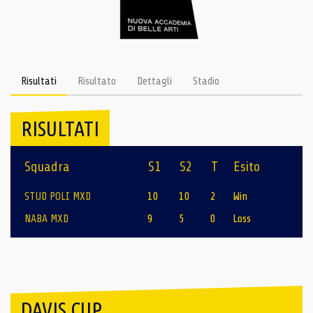
Risultati
Risultato
Dettagli
Stadio
RISULTATI
Squadra
S1
S2
T
Esito
STUD POLI MXD
10
10
2
Win
NABA MXD
9
5
0
Loss
DAVIS CUP